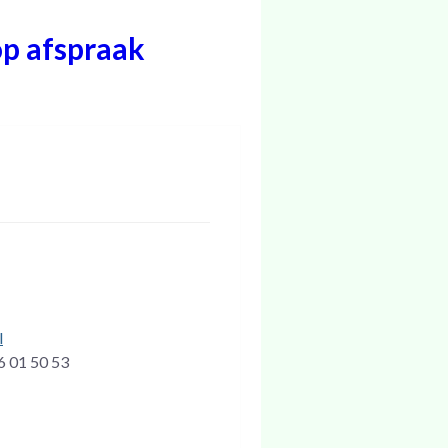
op afspraak
l
6 01 50 53