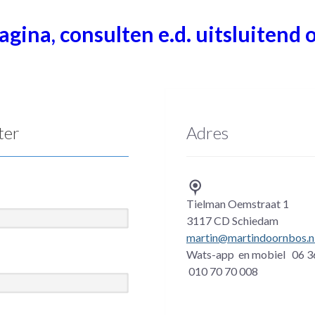
agina, consulten e.d. uitsluitend 
ter
Adres

‌Tielman Oemstraat 1
‌3117 CD Schiedam
martin@martindoornbos.n
‌Wats-app en mobiel 06 3
010 70 70 008